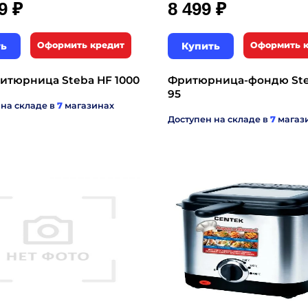
₽
₽
99
8 499
ть
Оформить кредит
Купить
Оформить 
итюрница Steba HF 1000
Фритюрница-фондю Ste
95
 на складе в
7
магазинах
Доступен на складе в
7
магаз