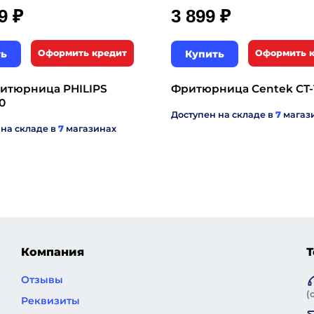
₽
₽
99
3 899
ть
Оформить кредит
Купить
Оформить 
итюрница PHILIPS
Фритюрница Centek CT-
0
Доступен на складе в
7
магаз
 на складе в
7
магазинах
Компания
Т
Отзывы
(
Реквизиты