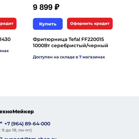
₽
9 899
кредит
Купить
Оформить кредит
1430
Фритюрница Tefal FF220015
1000Вт серебристый/черный
инах
Доступен на складе в
7
магазинах
ехноМейкер
+7 (964) 89-64-000
с 9 до 19, пн-пт)