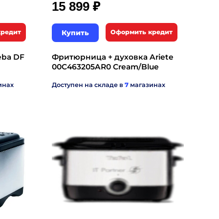
₽
15 899
кредит
Купить
Оформить кредит
ba DF
Фритюрница + духовка Ariete
00C463205AR0 Cream/Blue
инах
Доступен на складе в
7
магазинах