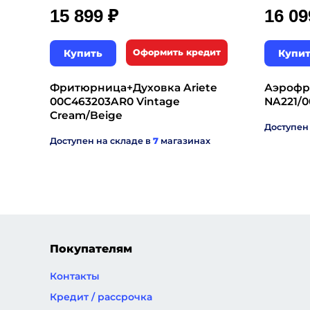
₽
15 899
16 0
Купить
Оформить кредит
Купи
Фритюрница+Духовка Ariete
Аэрофр
00C463203AR0 Vintage
NA221/0
Cream/Beige
Доступен
Доступен на складе в
7
магазинах
Покупателям
Контакты
Кредит / рассрочка