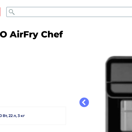
Поиск
 AirFry Chef
т, 22 л, 3 кг