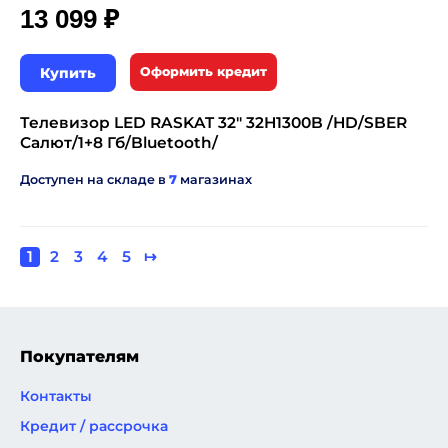
₽
13 099
Купить
Оформить кредит
Телевизор LED RASKAT 32" 32H1300B /HD/SBER
Салют/1+8 Гб/Bluetooth/
Доступен на складе в
7
магазинах
Текущая
1
Page
2
Page
3
Page
4
Page
5
Следующая
↦
Нумерация
страница
страница
страниц
Покупателям
Контакты
Кредит / рассрочка