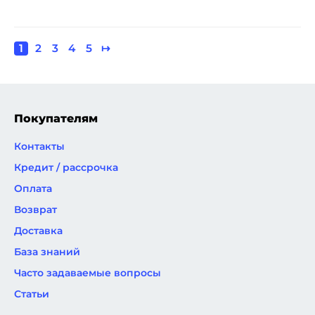
Текущая
1
Page
2
Page
3
Page
4
Page
5
Следующая
↦
Нумерация
страница
страница
страниц
Покупателям
Контакты
Кредит / рассрочка
Оплата
Возврат
Доставка
База знаний
Часто задаваемые вопросы
Статьи